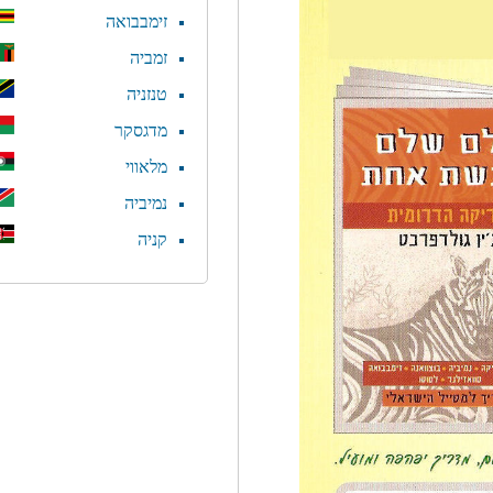
זימבבואה
זמביה
טנזניה
מדגסקר
מלאווי
נמיביה
קניה